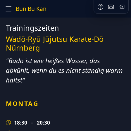
Bun Bu Kan
Trainingszeiten
Wadō‑Ryū Jūjutsu Karate‑Dō
Nürnberg
"Budō ist wie heißes Wasser, das
abkühlt, wenn du es nicht ständig warm
hältst"
MONTAG
18:30
–
20:30